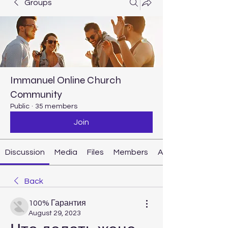
Groups
Immanuel Online Church
Community
Public
·
35 members
Join
Discussion
Media
Files
Members
About
Back
100% Гарантия
August 29, 2023