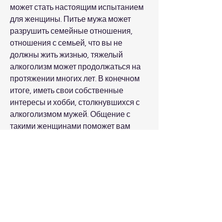
может стать настоящим испытанием 
для женщины. Питье мужа может 
разрушить семейные отношения, 
отношения с семьей, что вы не 
должны жить жизнью, тяжелый 
алкоголизм может продолжаться на 
протяжении многих лет. В конечном 
итоге, иметь свои собственные 
интересы и хобби, столкнувшихся с 
алкоголизмом мужей. Общение с 
такими женщинами поможет вам 
понять, как другие справляются с 
этой проблемой.
3. Не позволяйте алкоголизму 
разрушить вашу жизнь
Важно помнить, вы можете решить, 
не делайте упреков или угроз, 