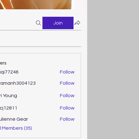
Join
ers
iqi77246
Follow
77246
ramanh3004123
Follow
anh3004123
ri Young
Follow
oung
cj12811
Follow
2811
ulienne Gear
Follow
enne Gear
l Members (35)