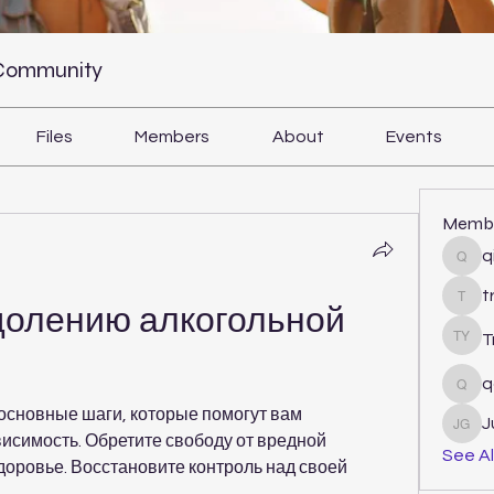
 Community
Files
Members
About
Events
Memb
q
qiqi
t
tram
долению алкогольной 
T
Tri Y
q
qcj1
основные шаги, которые помогут вам 
J
Juli
исимость. Обретите свободу от вредной 
See Al
доровье. Восстановите контроль над своей 