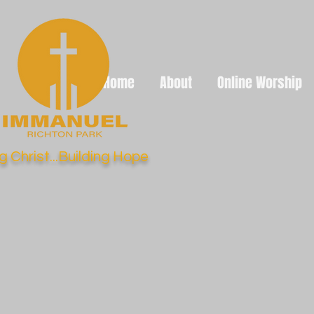
Home
About
Online Worship
g Christ...Building Hope