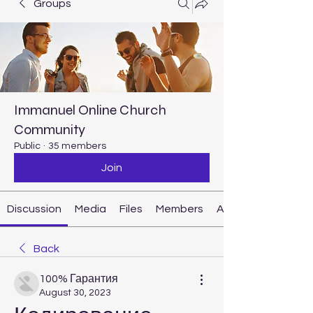
Groups
Immanuel Online Church
Community
Public
·
35 members
Join
Discussion
Media
Files
Members
About
Back
100% Гарантия
August 30, 2023