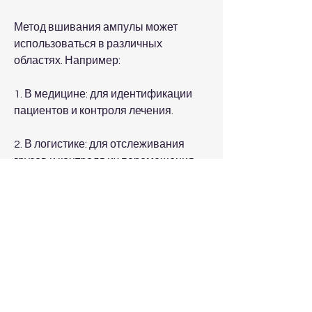
Метод вшивания ампулы может 
использоваться в различных 
областях. Например:
1. В медицине: для идентификации 
пациентов и контроля лечения.
2. В логистике: для отслеживания 
грузов и контроля их перемещения.
3. В промышленности: для 
идентификации и контроля 
производственных процессов.
Заключение
Метод вшивания ампулы - это 
эффективный способ кодирования 