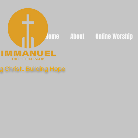
Home
About
Online Worship
g Christ...Building Hope