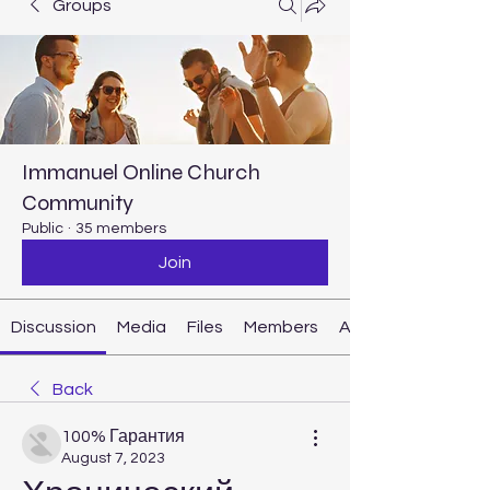
Groups
Immanuel Online Church
Community
Public
·
35 members
Join
Discussion
Media
Files
Members
About
Back
100% Гарантия
August 7, 2023