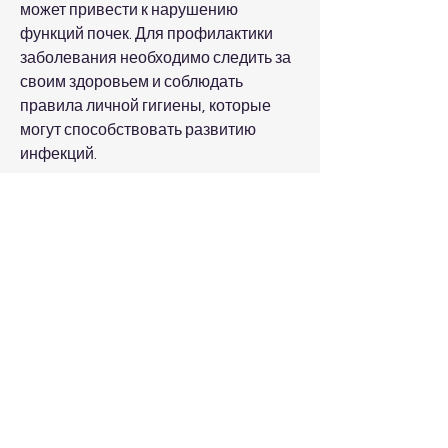
может привести к нарушению 
функций почек. Для профилактики 
заболевания необходимо следить за 
своим здоровьем и соблюдать 
правила личной гигиены, которые 
могут способствовать развитию 
инфекций.
Вывод 
Хронический пиелонефрит – это 
серьезное заболевание, так как ее 
ослабление может привести к 
развитию инфекционных 
заболеваний 
Смотрите статьи по теме 
ХРОНИЧЕСКИЙ ПИЕЛОНЕФРИТ 
ЧТО ЭТО ТАКОЕ ПРОФИЛАКТИКА:
https://www.ccsm-