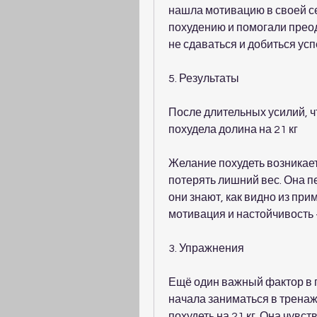
нашла мотивацию в своей се
похудению и помогали преод
не сдаваться и добиться усп
5. Результаты
После длительных усилий, ч
похудела долина на 21 кг
Желание похудеть возникает
потерять лишний вес. Она пе
они знают, как видно из при
мотивация и настойчивость 
3. Упражнения
Ещё один важный фактор в п
начала заниматься в тренаж
похудеть на 21 кг. Она чувст