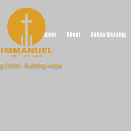
Home
About
Online Worship
g Christ...Building Hope