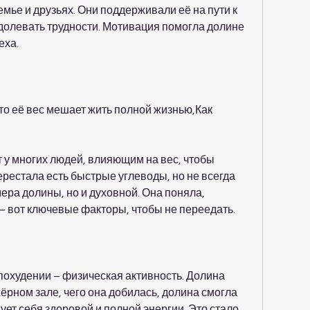
мье и друзьях. Они поддерживали её на пути к 
олевать трудности. Мотивация помогла долине 
еха.
то её вес мешает жить полной жизнью,Как 
 у многих людей, влияющим на вес, чтобы 
рестала есть быстрые углеводы, но не всегда 
мера долины, но и духовной. Она поняла, 
– вот ключевые факторы, чтобы не переедать.
охудении – физическая активность. Долина 
ёрном зале, чего она добилась, долина смогла 
вует себя здоровой и полной энергии. Это стало 