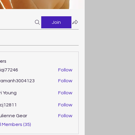
Join
ers
iqi77246
Follow
77246
ramanh3004123
Follow
anh3004123
ri Young
Follow
oung
cj12811
Follow
2811
ulienne Gear
Follow
enne Gear
l Members (35)