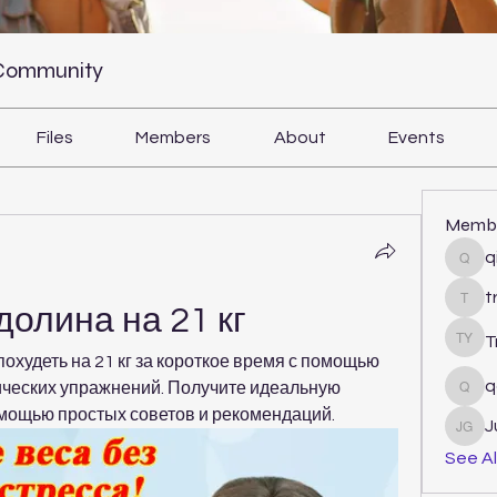
 Community
Files
Members
About
Events
Memb
q
qiqi
t
tram
долина на 21 кг
T
Tri Y
похудеть на 21 кг за короткое время с помощью 
q
ических упражнений. Получите идеальную 
qcj1
омощью простых советов и рекомендаций.
J
Juli
See Al