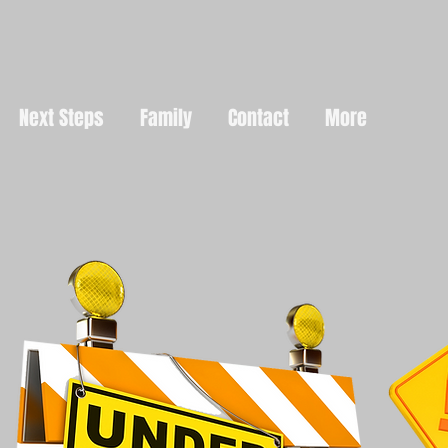
Next Steps
Family
Contact
More