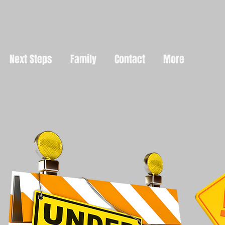
Next Steps
Family
Contact
More