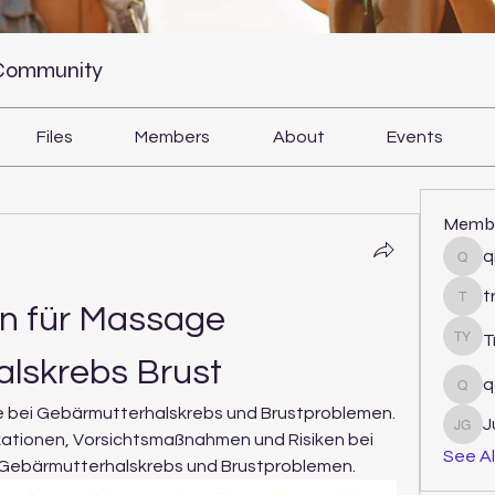
 Community
Files
Members
About
Events
Memb
q
qiqi
t
tram
 für Massage 
T
Tri Y
lskrebs Brust
q
qcj1
bei Gebärmutterhalskrebs und Brustproblemen. 
J
Juli
kationen, Vorsichtsmaßnahmen und Risiken bei 
See Al
 Gebärmutterhalskrebs und Brustproblemen.