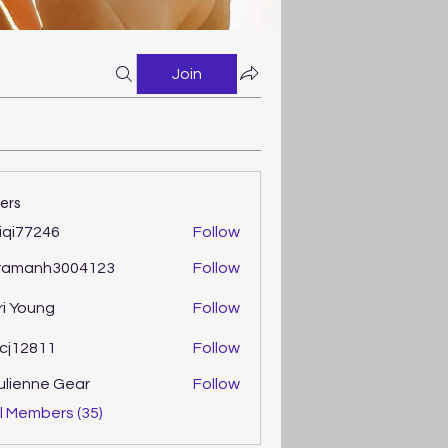
Join
ers
iqi77246
Follow
77246
ramanh3004123
Follow
anh3004123
ri Young
Follow
oung
cj12811
Follow
2811
ulienne Gear
Follow
enne Gear
l Members (35)