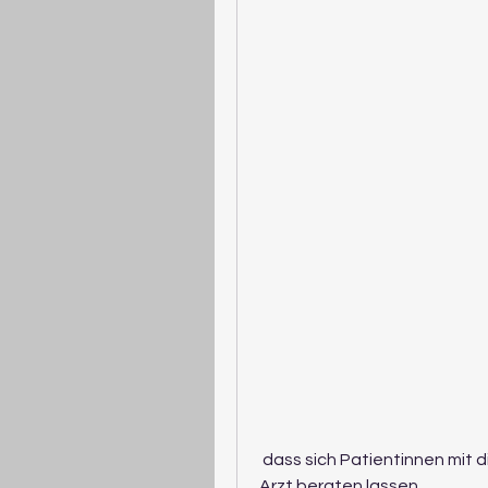
 dass sich Patientinnen mit diesen Krebsarten vor einer Massage von ihrem 
Arzt beraten lassen.