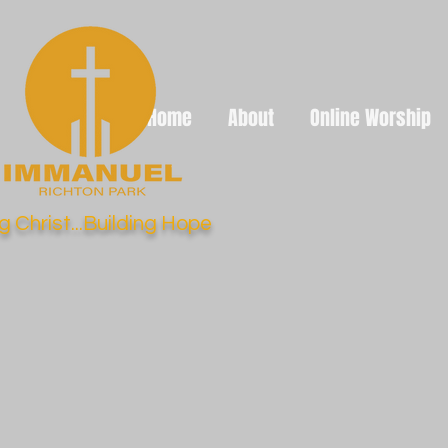
Home
About
Online Worship
g Christ...Building Hope