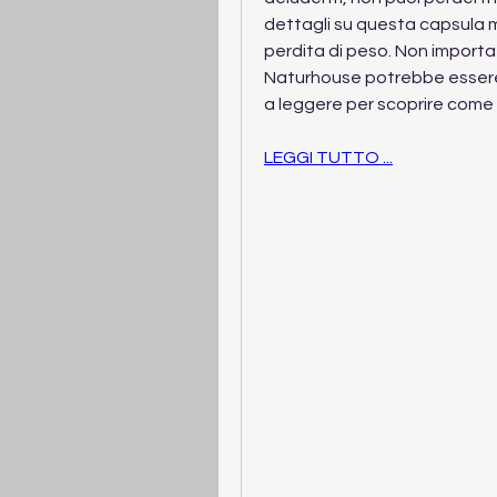
dettagli su questa capsula m
perdita di peso. Non importa 
Naturhouse potrebbe essere 
a leggere per scoprire come 
LEGGI TUTTO ...