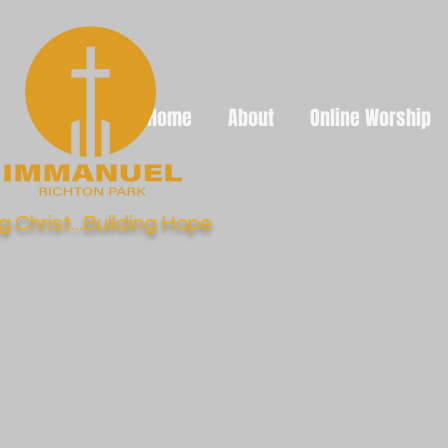
Home
About
Online Worship
g Christ...Building Hope