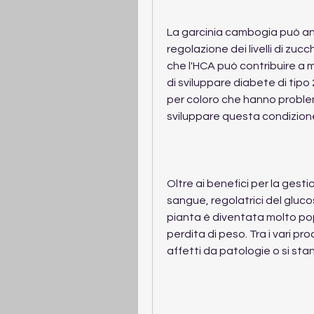
La garcinia cambogia può anc
regolazione dei livelli di zu
che l'HCA può contribuire a migl
di sviluppare diabete di tip
per coloro che hanno problemi
sviluppare questa condizion
Oltre ai benefici per la gesti
sangue, regolatrici del gluco
pianta è diventata molto pop
perdita di peso. Tra i vari pr
affetti da patologie o si st