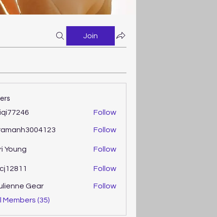
Join
ers
iqi77246
Follow
77246
ramanh3004123
Follow
anh3004123
ri Young
Follow
oung
cj12811
Follow
2811
ulienne Gear
Follow
enne Gear
l Members (35)