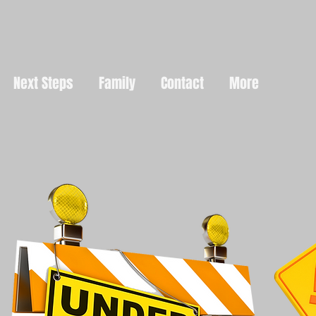
Next Steps
Family
Contact
More