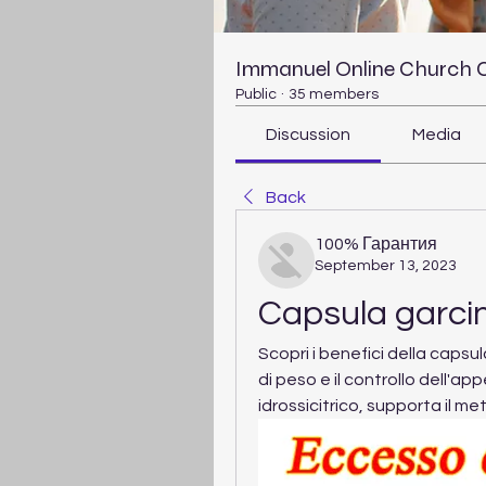
Immanuel Online Church
Public
·
35 members
Discussion
Media
Back
100% Гарантия
September 13, 2023
Capsula garci
Scopri i benefici della caps
di peso e il controllo dell'ap
idrossicitrico, supporta il m