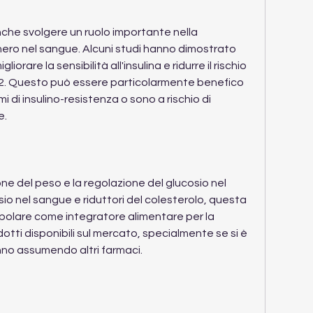
he svolgere un ruolo importante nella 
cchero nel sangue. Alcuni studi hanno dimostrato 
iorare la sensibilità all'insulina e ridurre il rischio 
o 2. Questo può essere particolarmente benefico 
 di insulino-resistenza o sono a rischio di 
e.
one del peso e la regolazione del glucosio nel 
sio nel sangue e riduttori del colesterolo, questa 
olare come integratore alimentare per la 
odotti disponibili sul mercato, specialmente se si è 
anno assumendo altri farmaci.