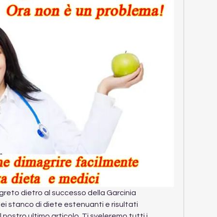
egreto dietro al successo della Garcinia 
stanco di diete estenuanti e risultati 
 nostro ultimo articolo. Ti sveleremo tutti i 