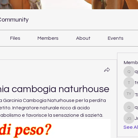
 Community
Files
Members
About
Events
Memb
q
qiqi
t
tram
nia cambogia naturhouse
T
Tri Y
ula Garcinia Cambogia Naturhouse per la perdita 
q
petito. Integratore naturale ricco di acido 
qcj1
etabolismo e favorisce la sensazione di sazietà.
J
Juli
See Al