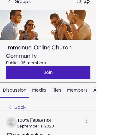
Groups
Immanuel Online Church
Community
Public
·
35 members
Join
Discussion
Media
Files
Members
About
Back
100% Гарантия
September 1, 2023