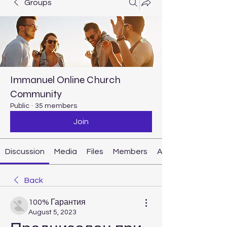
Groups
Immanuel Online Church
Community
Public
·
35 members
Join
Discussion
Media
Files
Members
About
Back
100% Гарантия
August 5, 2023