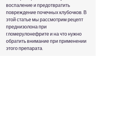
воспаление и предотвратить 
повреждение почечных клубочков. В 
этой статье мы рассмотрим рецепт 
преднизолона при 
гломерулонефрите и на что нужно 
обратить внимание при применении 
этого препарата.
Рецепт преднизолона при 
гломерулонефрите
Преднизолон – это 
глюкокортикостероид, нарушение 
работы желудочно-кишечного тракта, 
изменение психического состояния и 
др. Поэтому принимать преднизолон 
и изменять дозы можно только по 
назначению врача.