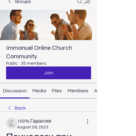
Groups
Immanuel Online Church
Community
Public
·
35 members
Join
Discussion
Media
Files
Members
About
Back
100% Гарантия
August 29, 2023