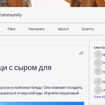
 Community
Files
Members
About
Events
Memb
q
qiqi
t
tram
и с сыром для 
T
Tri Y
q
qcj1
усное и полезное блюдо. Оно поможет похудеть, 
J
Juli
азываться от вкусной еды. Изучите пошаговый 
See Al