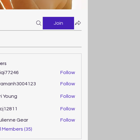
Join
ers
iqi77246
Follow
77246
ramanh3004123
Follow
anh3004123
ri Young
Follow
oung
cj12811
Follow
2811
ulienne Gear
Follow
enne Gear
l Members (35)