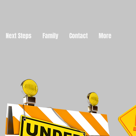
Next Steps
Family
Contact
More