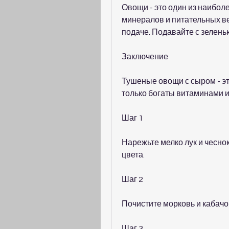
Овощи - это один из наибол
минералов и питательных ве
подаче. Подавайте с зелень
Заключение
Тушеные овощи с сыром - эт
только богаты витаминами и
Шаг 1
Нарежьте мелко лук и чеснок
цвета.
Шаг 2
Почистите морковь и кабачок
Шаг 3