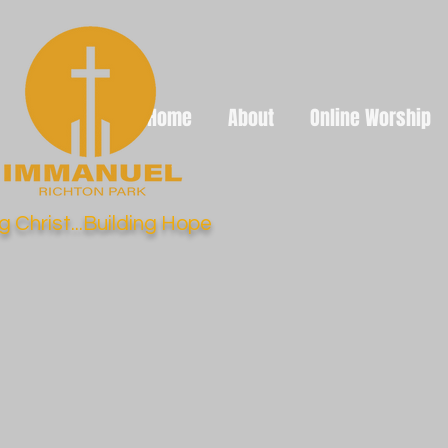
Home
About
Online Worship
g Christ...Building Hope