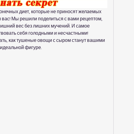
конечных диет, которые не приносят желаемых 
ля вас! Мы решили поделиться с вами рецептом, 
ишний вес без лишних мучений. И самое 
твовать себя голодными и несчастными! 
нать, как тушеные овощи с сыром станут вашими 
 идеальной фигуре.