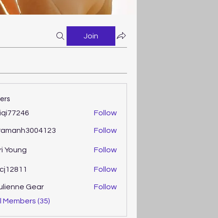
Join
ers
iqi77246
Follow
77246
ramanh3004123
Follow
anh3004123
ri Young
Follow
oung
cj12811
Follow
2811
ulienne Gear
Follow
enne Gear
l Members (35)