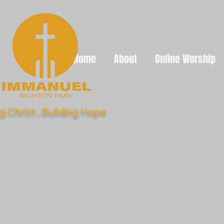
Home
About
Online Worship
g Christ...Building Hope