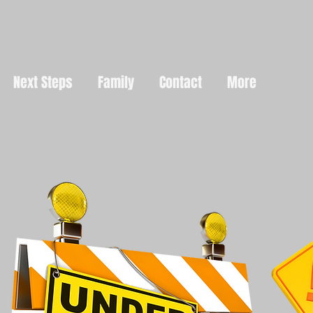
Next Steps
Family
Contact
More