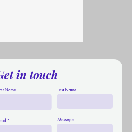
Get in touch
irst Name
Last Name
Message
mail