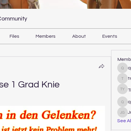
 Community
Files
Members
About
Events
Memb
q
qiqi
t
tram
e 1 Grad Knie 
T
Tri Y
q
qcj1
J
Juli
See Al