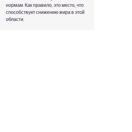
нормам. Как правило, это место, что 
способствует снижению жира в этой 
области.
Избегайте обычных ошибок при 
похудении
Один из самых распространенных 
ошибок при похудении на ляшках - 
это переутомление мышц. Вы не 
должны тренировать ляшки 
ежедневно 
Смотрите статьи по теме КАК 
ПОХУДЕТЬ НА ЛЯШКАХ В УШКАХ:
https://cashcheckorcard.com/advert/
%d0%ba%d0%b0%d0%ba-
%d1%81%d0%bd%d0%b8%d0%b7%
d0%b8%d1%82%d1%8c-