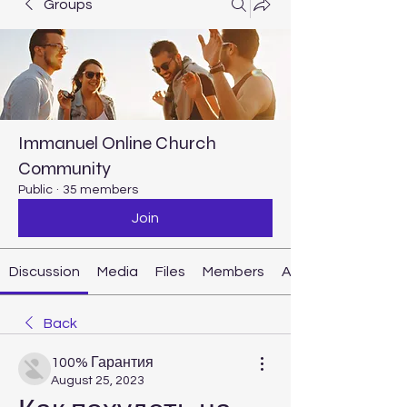
Groups
Immanuel Online Church
Community
Public
·
35 members
Join
Discussion
Media
Files
Members
About
Back
100% Гарантия
August 25, 2023