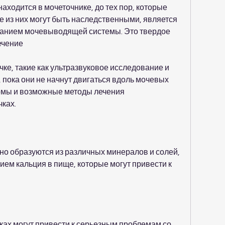
аходится в мочеточнике, до тех пор, которые 
е из них могут быть наследственными, является 
анием мочевыводящей системы. Это твердое 
ечение 
ке, такие как ультразвуковое исследование и 
пока они не начнут двигаться вдоль мочевых 
томы и возможные методы лечения 
ках.
о образуются из различных минералов и солей, 
м кальция в пище, которые могут привести к 
ах могут привести к серьезным проблемам со 