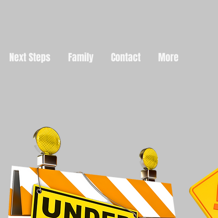
Next Steps
Family
Contact
More