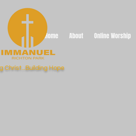
Home
About
Online Worship
g Christ...Building Hope