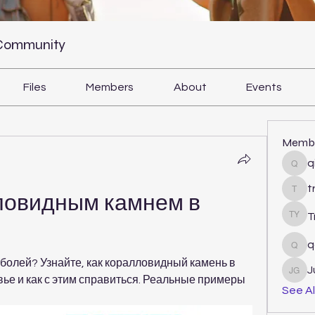
 Community
Files
Members
About
Events
Memb
q
qiqi
t
tram
ловидным камнем в 
T
Tri Y
q
qcj1
 болей? Узнайте, как коралловидный камень в 
J
Juli
ье и как с этим справиться. Реальные примеры 
See Al