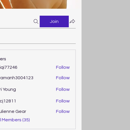
Join
ers
iqi77246
Follow
77246
ramanh3004123
Follow
anh3004123
ri Young
Follow
oung
cj12811
Follow
2811
ulienne Gear
Follow
enne Gear
l Members (35)