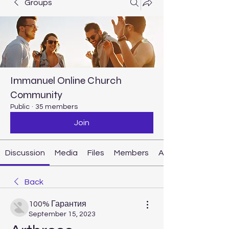
Groups
Immanuel Online Church
Community
Public
·
35 members
Join
Discussion
Media
Files
Members
About
Back
100% Гарантия
September 15, 2023