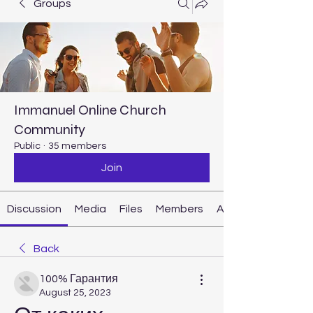
Groups
Immanuel Online Church
Community
Public
·
35 members
Join
Discussion
Media
Files
Members
About
Back
100% Гарантия
August 25, 2023