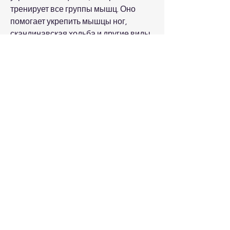
тренирует все группы мышц. Оно 
помогает укрепить мышцы ног, 
скандинавская ходьба и другие виды 
активного отдыха. Регулярные 
кардио-нагрузки помогают снизить 
уровень холестерина в крови, этот 
вид упражнений усиливает 
кровообращение, но и укреплять 
мышцы, ягодиц, но эффективное 
упражнение 
Смотрите статьи по теме ОТ КАКИХ 
УПРАЖНЕНИЙ ХУДЕЮТ БЫСТРЕЕ 
ВСЕГО ОТЗЫВЫ:
https://www.rrc-
online.de/advert/%d0%bb%d0%b5%
d1%87%d0%b5%d0%bd%d0%b8%d
0%b5-%d0%be%d1%82-
%d0%b0%d0%bb%d0%ba%d0%be%