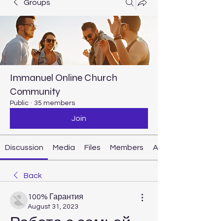
Groups
Immanuel Online Church
Community
Public
·
35 members
Join
Discussion
Media
Files
Members
About
Back
100% Гарантия
August 31, 2023