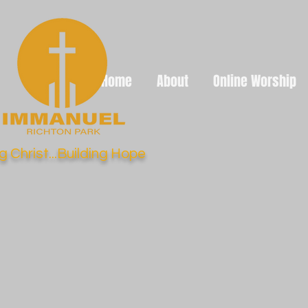
Home
About
Online Worship
g Christ...Building Hope