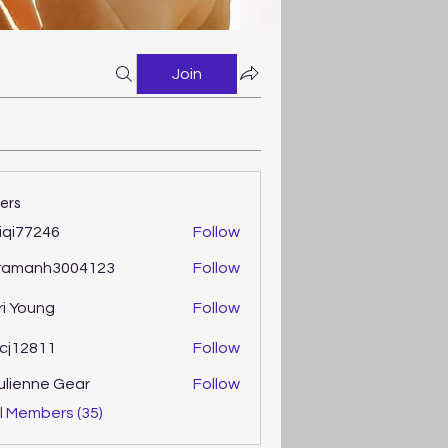
Join
ers
iqi77246
Follow
77246
ramanh3004123
Follow
anh3004123
ri Young
Follow
oung
cj12811
Follow
2811
ulienne Gear
Follow
enne Gear
l Members (35)