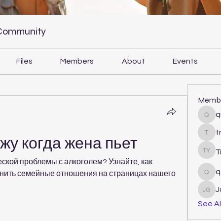
 Community
Files
Members
About
Events
Memb
q
qiqi
t
tram
жу когда жена пьет
T
Tri Y
кой проблемы с алкоголем? Узнайте, как 
q
анить семейные отношения на страницах нашего 
qcj1
J
Juli
See Al