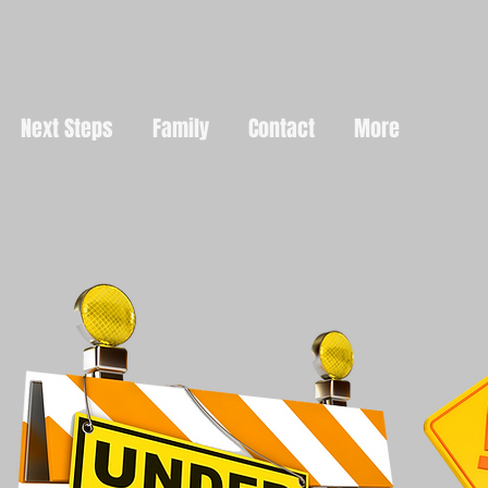
Next Steps
Family
Contact
More