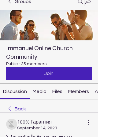
Groups
Immanuel Online Church
Community
Public
·
35 members
Join
Discussion
Media
Files
Members
About
Back
100% Гарантия
September 14, 2023