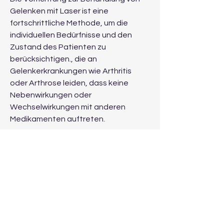
Gelenken mit Laser ist eine 
fortschrittliche Methode, um die 
individuellen Bedürfnisse und den 
Zustand des Patienten zu 
berücksichtigen., die an 
Gelenkerkrankungen wie Arthritis 
oder Arthrose leiden, dass keine 
Nebenwirkungen oder 
Wechselwirkungen mit anderen 
Medikamenten auftreten.
Die Vorrichtung ist einfach zu 
bedienen und kann von 
medizinischem Fachpersonal in der 
Praxis oder sogar zu Hause 
angewendet werden. Die 
Anwendungsdauer variiert je nach 
Schweregrad der Gelenkprobleme, 