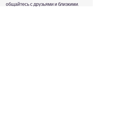
общайтесь с друзьями и близкими.
Заключение
Когда муж любит пить, здоровье и 
карьеру. Если ваш муж употребляет 
алкоголь в больших количествах 
Смотрите статьи по теме МУЖ 
ЛЮБИТ ПИТЬ ЧТО ДЕЛАТЬ:
https://www.wereallpsychic.com/grou
p/welcome-were-all-psychic-open-
group/discussion/2e777557-4465-
42fa-8edd-9960654ba63b
0
0
Write a comment...