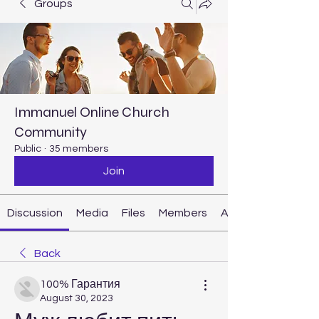
Groups
Immanuel Online Church
Community
Public
·
35 members
Join
Discussion
Media
Files
Members
About
Back
100% Гарантия
August 30, 2023