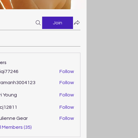
Join
ers
iqi77246
Follow
77246
ramanh3004123
Follow
anh3004123
ri Young
Follow
oung
cj12811
Follow
2811
ulienne Gear
Follow
enne Gear
l Members (35)