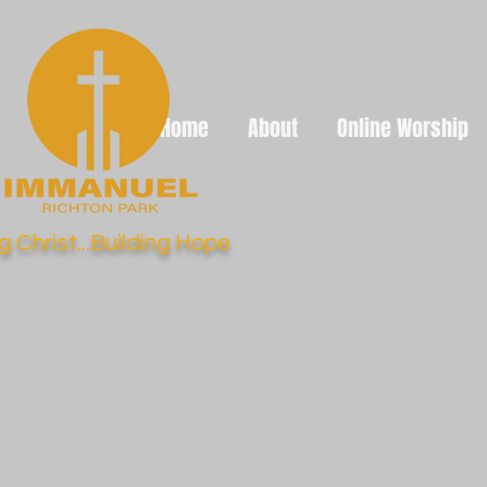
Home
About
Online Worship
g Christ...Building Hope