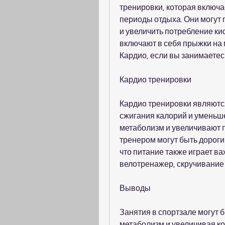
тренировки, которая включае
периоды отдыха. Они могут 
и увеличить потребление ки
включают в себя прыжки на м
Кардио, если вы занимаетесь
Кардио тренировки
Кардио тренировки являютс
сжигания калорий и уменьше
метаболизм и увеличивают по
тренером могут быть дороги
что питание также играет ва
велотренажер, скручивание 
Выводы
Занятия в спортзале могут 
метаболизм и увеличивая к