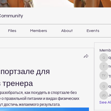
 Community
Files
Members
About
Events
Memb
q
qiqi
t
tram
спортзале для 
T
Tri Y
з тренера
q
qcj1
азобраться, как похудеть в спортзале без 
J
Juli
 о правильной питании и видах физических 
See Al
т достичь желаемого результата.