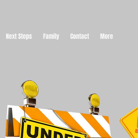
Next Steps
Family
Contact
More