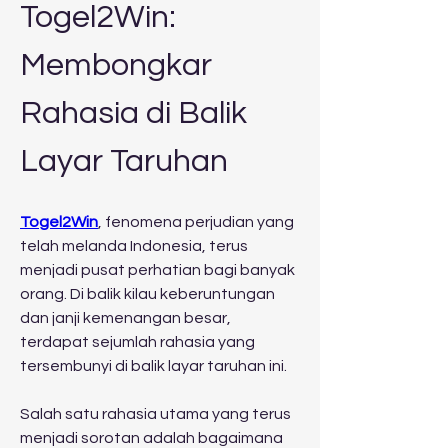
Togel2Win: 
Membongkar 
Rahasia di Balik 
Layar Taruhan
Togel2Win
, fenomena perjudian yang 
telah melanda Indonesia, terus 
menjadi pusat perhatian bagi banyak 
orang. Di balik kilau keberuntungan 
dan janji kemenangan besar, 
terdapat sejumlah rahasia yang 
tersembunyi di balik layar taruhan ini.
Salah satu rahasia utama yang terus 
menjadi sorotan adalah bagaimana 