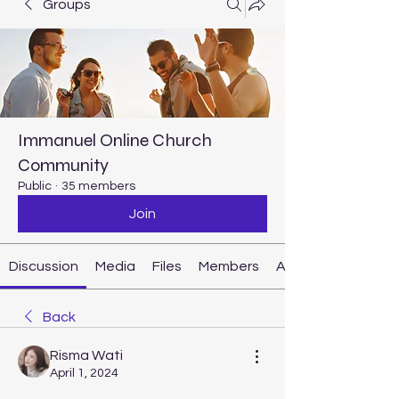
Groups
Immanuel Online Church
Community
Public
·
35 members
Join
Discussion
Media
Files
Members
About
Back
Risma Wati
April 1, 2024