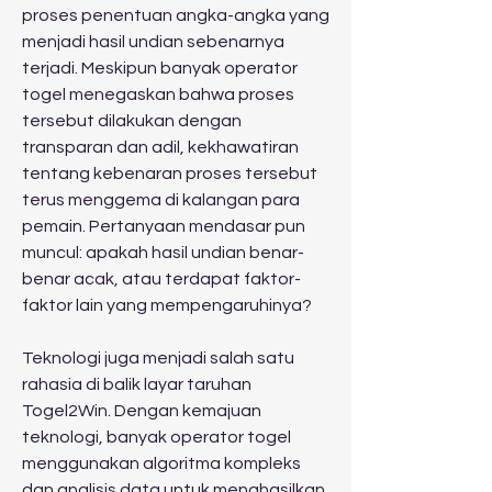
proses penentuan angka-angka yang 
menjadi hasil undian sebenarnya 
terjadi. Meskipun banyak operator 
togel menegaskan bahwa proses 
tersebut dilakukan dengan 
transparan dan adil, kekhawatiran 
tentang kebenaran proses tersebut 
terus menggema di kalangan para 
pemain. Pertanyaan mendasar pun 
muncul: apakah hasil undian benar-
benar acak, atau terdapat faktor-
faktor lain yang mempengaruhinya?
Teknologi juga menjadi salah satu 
rahasia di balik layar taruhan 
Togel2Win. Dengan kemajuan 
teknologi, banyak operator togel 
menggunakan algoritma kompleks 
dan analisis data untuk menghasilkan 