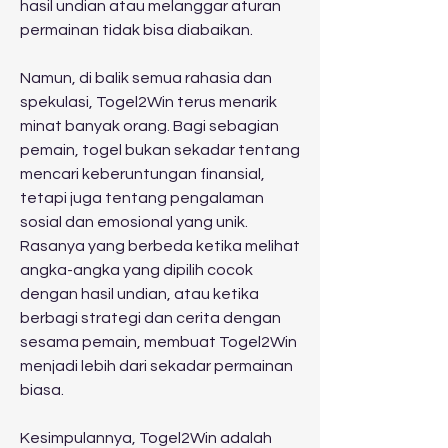
hasil undian atau melanggar aturan 
permainan tidak bisa diabaikan.
Namun, di balik semua rahasia dan 
spekulasi, Togel2Win terus menarik 
minat banyak orang. Bagi sebagian 
pemain, togel bukan sekadar tentang 
mencari keberuntungan finansial, 
tetapi juga tentang pengalaman 
sosial dan emosional yang unik. 
Rasanya yang berbeda ketika melihat 
angka-angka yang dipilih cocok 
dengan hasil undian, atau ketika 
berbagi strategi dan cerita dengan 
sesama pemain, membuat Togel2Win 
menjadi lebih dari sekadar permainan 
biasa.
Kesimpulannya, Togel2Win adalah 