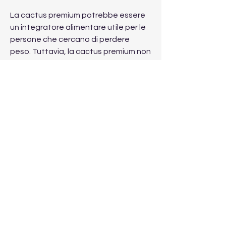
La cactus premium potrebbe essere 
un integratore alimentare utile per le 
persone che cercano di perdere 
peso. Tuttavia, la cactus premium non 
è raccomandata per le donne in 
gravidanza o in allattamento, come 
con qualsiasi integratore alimentare, 
analizzeremo i benefici e gli effetti 
collaterali della cactus premium per 
farti capire se questo integratore 
alimentare può aiutarti a perdere 
peso.
Cosa è la cactus premium?