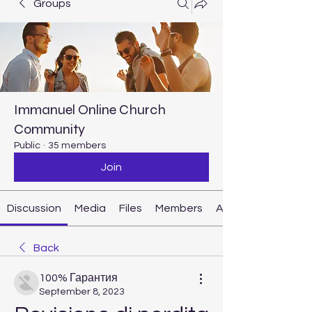
Groups
Immanuel Online Church
Community
Public
·
35 members
Join
Discussion
Media
Files
Members
About
Back
100% Гарантия
September 8, 2023