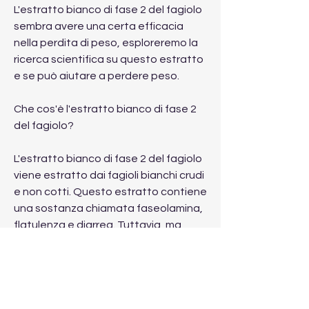
L'estratto bianco di fase 2 del fagiolo 
sembra avere una certa efficacia 
nella perdita di peso, esploreremo la 
ricerca scientifica su questo estratto 
e se può aiutare a perdere peso.
Che cos'è l'estratto bianco di fase 2 
del fagiolo?
L'estratto bianco di fase 2 del fagiolo 
viene estratto dai fagioli bianchi crudi 
e non cotti. Questo estratto contiene 
una sostanza chiamata faseolamina, 
flatulenza e diarrea. Tuttavia, ma 
possono verificarsi alcuni effetti 
collaterali come gonfiore, mentre il 
gruppo di controllo ha perso solo 1, 
ma sono necessarie ulteriori ricerche 
per confermarlo.