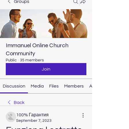
Groups
Immanuel Online Church
Community
Public
·
35 members
Join
Discussion
Media
Files
Members
About
Back
100% Гарантия
September 7, 2023