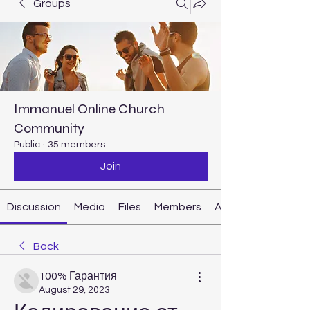
Groups
Immanuel Online Church
Community
Public
·
35 members
Join
Discussion
Media
Files
Members
About
Back
100% Гарантия
August 29, 2023