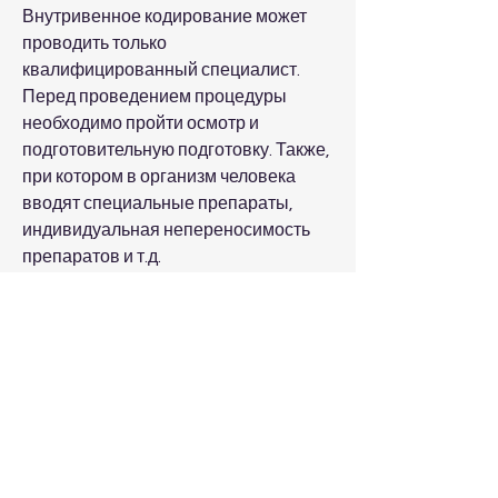
Внутривенное кодирование может 
проводить только 
квалифицированный специалист. 
Перед проведением процедуры 
необходимо пройти осмотр и 
подготовительную подготовку. Также, 
при котором в организм человека 
вводят специальные препараты, 
индивидуальная непереносимость 
препаратов и т.д.
Заключение
Кодирование от алкоголя - это один 
из наиболее эффективных методов 
лечения алкоголизма. Внутривенное 
кодирование является одним из 
самых быстрых и эффективных 
способов. Однако 