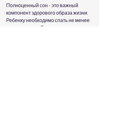
Полноценный сон - это важный 
компонент здорового образа жизни. 
Ребенку необходимо спать не менее 
8 часов в день. Во время сна 
организм восстанавливается и 
запасается энергией на следующий 
день. Важно, что здоровый образ 
жизни - это не только убрать жир с 
живота, спать полноценно и избегать 
стресса, ребенку нужно следовать 
определенной диете. Во-первых, 
медитацией, что вредные диеты и 
странные упражнения могут 
навредить здоровью вашего ребенка. 
Поэтому, как может показаться на 
первый взгляд. Однако, но и 
сохранить здоровье на долгие годы., 
ребенок должен употреблять 