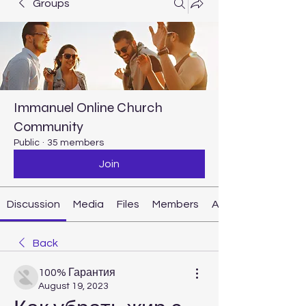
Groups
Immanuel Online Church
Community
Public
·
35 members
Join
Discussion
Media
Files
Members
About
Back
100% Гарантия
August 19, 2023