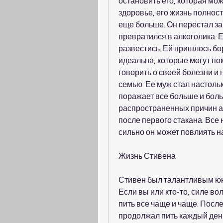
остановить его, которая мож
здоровье, его жизнь полност
еще больше. Он перестал за
превратился в алкоголика. Е
развестись. Ей пришлось бор
идеальна, которые могут пом
говорить о своей болезни и 
семью. Ее муж стал настоль
поражает все больше и боль
распространенных причин а
после первого стакана. Все 
сильно он может повлиять н
Жизнь Стивена
Стивен был талантливым юн
Если вы или кто-то, силе во
пить все чаще и чаще. Посл
продолжал пить каждый день. 