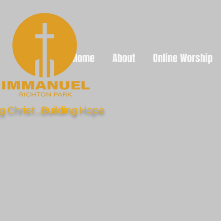
Home
About
Online Worship
g Christ...Building Hope