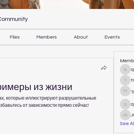
 Community
Files
Members
About
Events
Memb
q
qiqi
t
tram
римеры из жизни
T
Tri Y
ах, которые иллюстрируют разрушительные 
q
збавьтесь от зависимости прямо сейчас!
qcj1
J
Juli
See Al