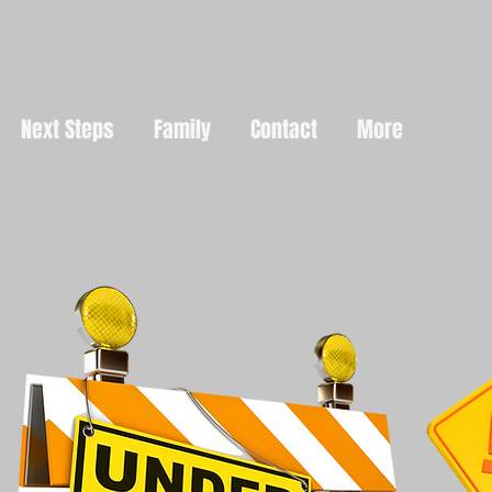
Next Steps
Family
Contact
More