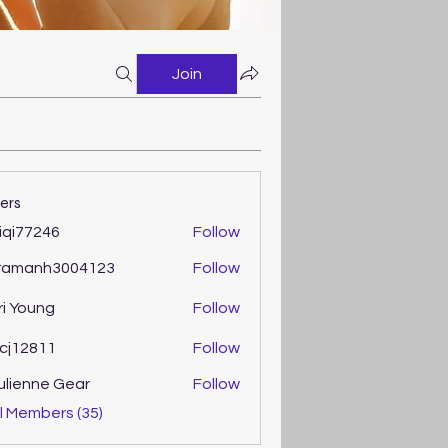
Join
ers
iqi77246
Follow
77246
ramanh3004123
Follow
anh3004123
ri Young
Follow
oung
cj12811
Follow
2811
ulienne Gear
Follow
enne Gear
l Members (35)