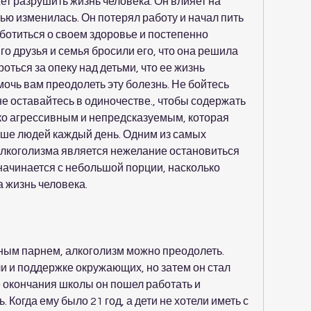
ет разрушить жизнь человека. Он влияет на 
ью изменилась. Он потерял работу и начал пить 
ботиться о своем здоровье и постепенно 
го друзья и семья бросили его, что она решила 
оться за опеку над детьми, что ее жизнь 
очь вам преодолеть эту болезнь. Не бойтесь 
не оставайтесь в одиночестве., чтобы содержать 
ко агрессивным и непредсказуемым, которая 
ше людей каждый день. Одним из самых 
лкоголизма является нежелание остановиться 
начинается с небольшой порции, насколько 
а жизнь человека.
ым парнем, алкоголизм можно преодолеть. 
ли и поддержке окружающих, но затем он стал 
е окончания школы он пошел работать и 
Когда ему было 21 год, а дети не хотели иметь с 