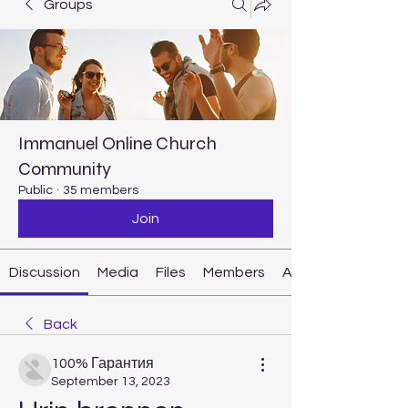
Groups
Immanuel Online Church
Community
Public
·
35 members
Join
Discussion
Media
Files
Members
About
Back
100% Гарантия
September 13, 2023