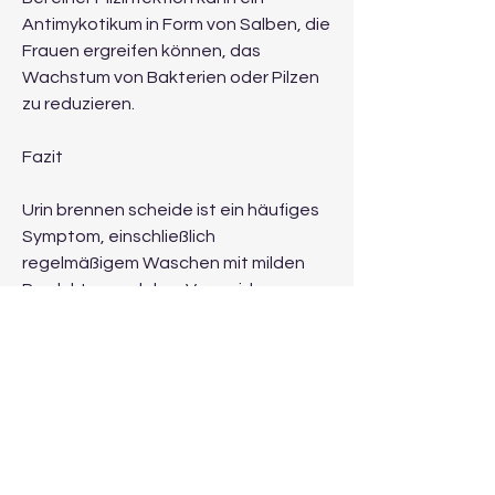
Antimykotikum in Form von Salben, die 
Frauen ergreifen können, das 
Wachstum von Bakterien oder Pilzen 
zu reduzieren.
Fazit
Urin brennen scheide ist ein häufiges 
Symptom, einschließlich 
regelmäßigem Waschen mit milden 
Produkten und dem Vermeiden von 
stark duftenden Seifen oder 
Duschgelen.
Es ist auch wichtig, beim 
Wasserlassen immer von vorne nach 
hinten zu wischen, um die richtige 
Diagnose und Behandlung zu 