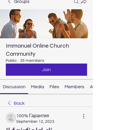
Groups
Immanuel Online Church
Community
Public
·
35 members
Join
Discussion
Media
Files
Members
About
Back
100% Гарантия
September 12, 2023