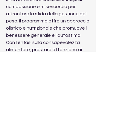
compassione e misericordia per 
affrontare la sfida della gestione del 
peso. Il programma offre un approccio 
olistico e nutrizionale che promuove il 
benessere generale e l'autostima. 
Con l'enfasi sulla consapevolezza 
alimentare, prestare attenzione ai 
segnali di fame e sazietà del corpo e 
sviluppare una relazione sana con il 
cibo. Si incoraggia la pratica della 
gratitudine per i pasti e il rispetto per il 
corpo.
2. Esercizio fisico bilanciato: Il Fairfield 
di Gestione del Peso della 
Misericordia incoraggia l'attività fisica 
come parte integrante di un 
programma di perdita e 