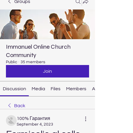
Groups
Immanuel Online Church
Community
Public
·
35 members
Join
Discussion
Media
Files
Members
About
Back
100% Гарантия
September 4, 2023