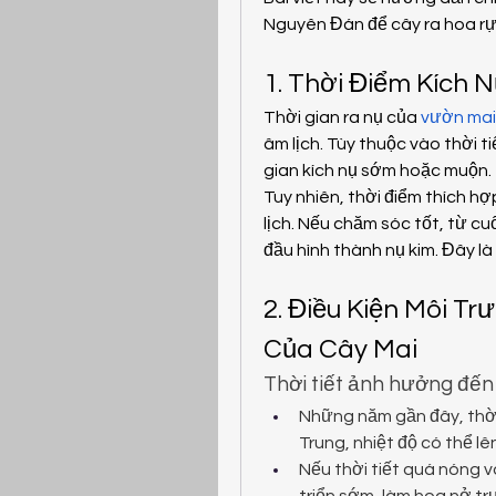
Nguyên Đán để cây ra hoa rực
1. Thời Điểm Kích 
Thời gian ra nụ của 
vườn mai
âm lịch. Tùy thuộc vào thời t
gian kích nụ sớm hoặc muộn.
Tuy nhiên, thời điểm thích hợ
lịch. Nếu chăm sóc tốt, từ cu
đầu hình thành nụ kim. Đây là
2. Điều Kiện Môi T
Của Cây Mai
Thời tiết ảnh hưởng đến
Những năm gần đây, thời
Trung, nhiệt độ có thể lê
Nếu thời tiết quá nóng v