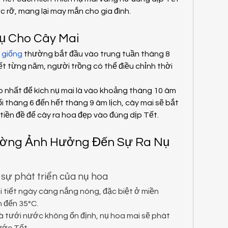
 rỡ, mang lại may mắn cho gia đình.
Nụ Cho Cây Mai
 giống
 thường bắt đầu vào trung tuần tháng 8 
iết từng năm, người trồng có thể điều chỉnh thời 
p nhất để kích nụ mai là vào khoảng tháng 10 âm 
ối tháng 6 đến hết tháng 9 âm lịch, cây mai sẽ bắt 
 tiền đề để cây ra hoa đẹp vào đúng dịp Tết.
rường Ảnh Hưởng Đến Sự Ra Nụ 
 sự phát triển của nụ hoa
 tiết ngày càng nắng nóng, đặc biệt ở miền 
n đến 35°C.
à tưới nước không ổn định, nụ hoa mai sẽ phát 