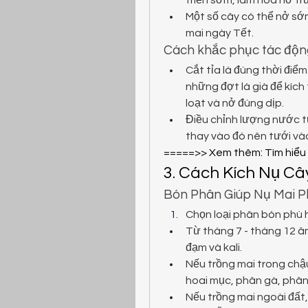
triển sớm, làm hoa nở tr
Một số cây có thể nở sớ
mai ngày Tết.
Cách khắc phục tác động
Cắt tỉa lá đúng thời điểm
những đợt lá già để kích 
loạt và nở đúng dịp.
Điều chỉnh lượng nước tư
thay vào đó nên tưới vào
=====>> Xem thêm: Tìm hiểu 
3. Cách Kích Nụ Câ
Bón Phân Giúp Nụ Mai P
Chọn loại phân bón phù
Từ tháng 7 - tháng 12 â
đạm và kali.
Nếu trồng mai trong chậ
hoai mục, phân gà, phân
Nếu trồng mai ngoài đất, 