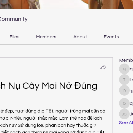
 Community
Files
Members
About
Events
Memb
q
qiqi
t
tram
ch Nụ Cây Mai Nở Đúng 
T
Tri Y
q
qcj1
nở đẹp, tươi đúng dịp Tết, người trồng mai cần có 
J
Juli
p. Nhiều người thắc mắc: Làm thế nào để kích 
See Al
kích nụ? Sử dụng loại phân bón hay thuốc gì?
 tiết cách kích thích nụ mai vàng nở đúng dịp Tết 