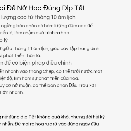
ai Để Nở Hoa Đúng Dịp Tết
lượng cao từ tháng 10 âm lịch
, ngừng bón phân có hàm lượng đạm cao để 
riển lá, làm chậm quá trình ra hoa.
 lý
giữa tháng 11 âm lịch, giúp cây tập trung dinh 
 phát triển thân lá.
m để có biện pháp điều chỉnh
iển nhanh vào tháng Chạp, có thể tưới nước mát 
iệt độ, kìm hãm sự phát triển của hoa.
uy cơ nở muộn, có thể bón phân Đầu Trâu 701 
ụ lớn nhanh.
g nở đúng dịp Tết không quá khó, nhưng đòi hỏi kỹ 
n nhẫn. Để mai ra hoa rực rỡ vào đúng ngày đầu 