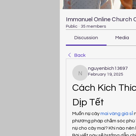
Immanuel Online Church
Public
·
35 members
Discussion
Media
Back
nguyenbich13697
February 19, 2025
nguyenbich13697
Cách Kích Thí
Dịp Tết
Muốn nụ cây 
mai vàng giá sỉ
 
phương pháp chăm sóc phù hợ
nụ cho cây mai? Khi nào nên 
Bài viết này sẽ hướng dẫn chi