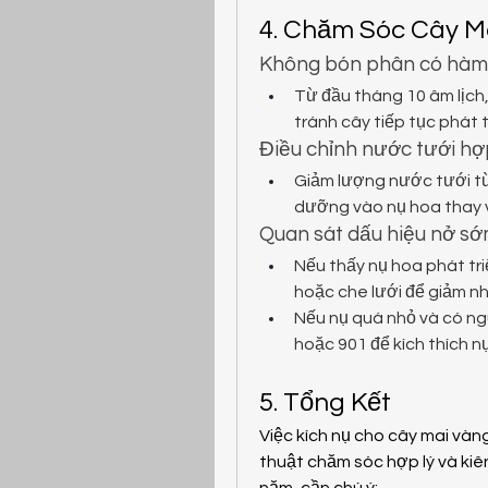
4. Chăm Sóc Cây M
Không bón phân có hàm 
Từ đầu tháng 10 âm lịch
tránh cây tiếp tục phát t
Điều chỉnh nước tưới hợp
Giảm lượng nước tưới từ 
dưỡng vào nụ hoa thay vì
Quan sát dấu hiệu nở sớ
Nếu thấy nụ hoa phát tr
hoặc che lưới để giảm nh
Nếu nụ quá nhỏ và có ng
hoặc 901 để kích thích n
5. Tổng Kết
Việc kích nụ cho cây mai vàn
thuật chăm sóc hợp lý và kiê