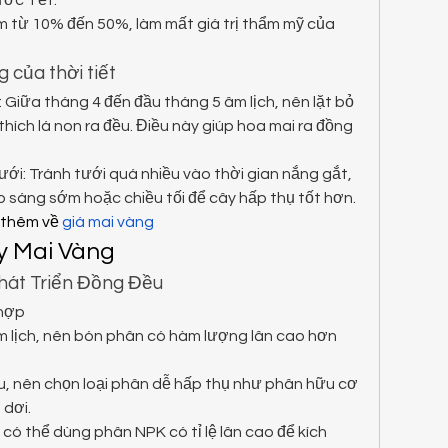
ước Tết.
m từ 10% đến 50%, làm mất giá trị thẩm mỹ của 
 của thời tiết
: Giữa tháng 4 đến đầu tháng 5 âm lịch, nên lặt bỏ 
thích lá non ra đều. Điều này giúp hoa mai ra đồng 
ới: Tránh tưới quá nhiều vào thời gian nắng gắt, 
 sáng sớm hoặc chiều tối để cây hấp thụ tốt hơn.
thêm về 
giá mai vàng
y Mai Vàng
hát Triển Đồng Đều
 hợp
m lịch, nên bón phân có hàm lượng lân cao hơn 
u, nên chọn loại phân dễ hấp thụ như phân hữu cơ 
 dơi.
có thể dùng phân NPK có tỉ lệ lân cao để kích 