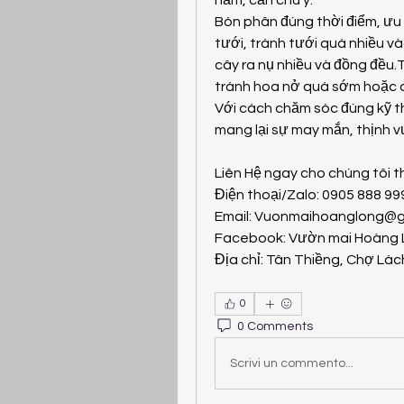
năm, cần chú ý:
Bón phân đúng thời điểm, ưu
tưới, tránh tưới quá nhiều v
cây ra nụ nhiều và đồng đều.T
tránh hoa nở quá sớm hoặc 
Với cách chăm sóc đúng kỹ th
mang lại sự may mắn, thịnh v
Liên Hệ ngay cho chúng tôi t
Điện thoại/Zalo: 0905 888 9
Email: 
Vuonmaihoanglong@g
Facebook: Vườn mai Hoàng
Địa chỉ: Tân Thiềng, Chợ Lách
0
0 Comments
Scrivi un commento...