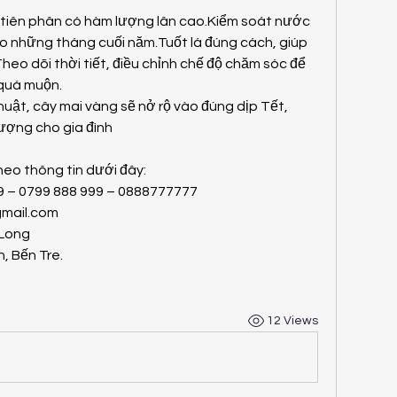
 tiên phân có hàm lượng lân cao.Kiểm soát nước 
ào những tháng cuối năm.Tuốt lá đúng cách, giúp 
heo dõi thời tiết, điều chỉnh chế độ chăm sóc để 
quá muộn.
uật, cây mai vàng sẽ nở rộ vào đúng dịp Tết, 
ượng cho gia đình
heo thông tin dưới đây:
99 – 0799 888 999 – 0888777777
mail.com
 Long
, Bến Tre.
12 Views