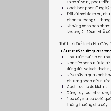
thích rễ và nụ phát triển.
Cách bón phân đúng kỹ 
Đối với mai đã ra nụ, nhu
phân từ tháng 9 - tháng 
Khoảng cách bón phân: 
khoảng 7 - 10cm, vì rễ c
Tuốt Lá Để Kích Nụ Cây 
Tuốt lá là kỹ thuật quan trọn
Thời điểm tuốt lá phù h
Nên tiến hành tuốt lá từ 
đồng đều và kích thích n
Nếu thấy lá quá xanh hoặ
phương pháp xiết nước h
Cách tuốt lá để kích nụ
Dùng tay tuốt nhẹ từng 
Nếu cây mai có bộ lá quá
thông thoáng cho cây.