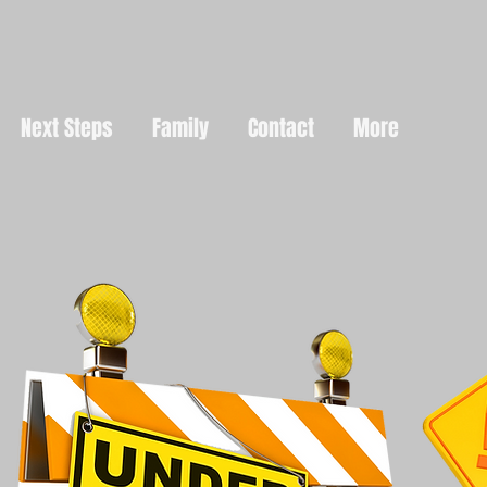
Next Steps
Family
Contact
More