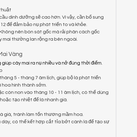
thuật
 cầu dinh dưỡng sẽ cao hơn. Vì vậy, cần bổ sung 
12 để đảm bảo nụ phát triển to và khỏe.
Không nên bón sát gốc mà rải phân cách gốc 
ây mai thường lan rộng ra bên ngoài.
Mai Vàng
g giúp cây mai ra nụ nhiều và nở đúng thời điểm.
ợp
tháng 5 - tháng 7 âm lịch, giúp bộ lá phát triển 
ụ hoa hình thành sớm.
c còn non vào tháng 10 - 11 âm lịch, có thể dùng 
oặc tạo nhiệt để lá nhanh già.
lá già, tránh làm tổn thương mầm hoa.
 dày, có thể kết hợp cắt tỉa bớt cành lá để tạo sự 