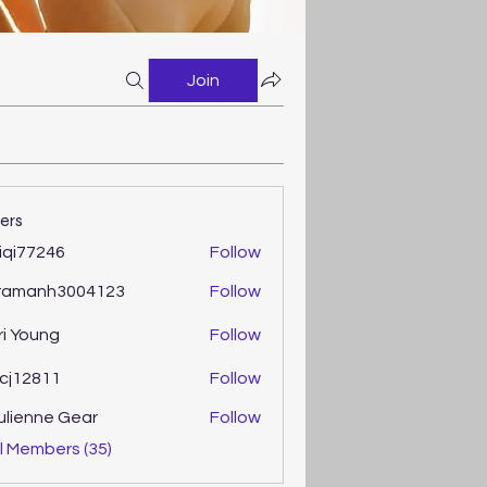
Join
ers
iqi77246
Follow
77246
ramanh3004123
Follow
anh3004123
ri Young
Follow
oung
cj12811
Follow
2811
ulienne Gear
Follow
enne Gear
l Members (35)