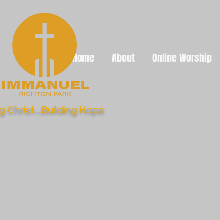
Home
About
Online Worship
g Christ...Building Hope