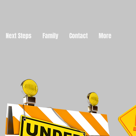
Next Steps
Family
Contact
More