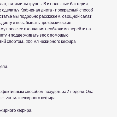
лат, витамины группы В и полезные бактерии, 
о сделать? Кефирная диета - прекрасный способ 
й статье мы подробно расскажем, овощной салат, 
диету и не забывать про физические 
му после ее окончания необходимо перейти на 
ету и поддерживать вес с помощью 
тий спортом., 200 мл нежирного кефира.
ели.
фективным способом похудеть за 2 недели. Она 
ес, 200 мл нежирного кефира.
ежирного кефира.