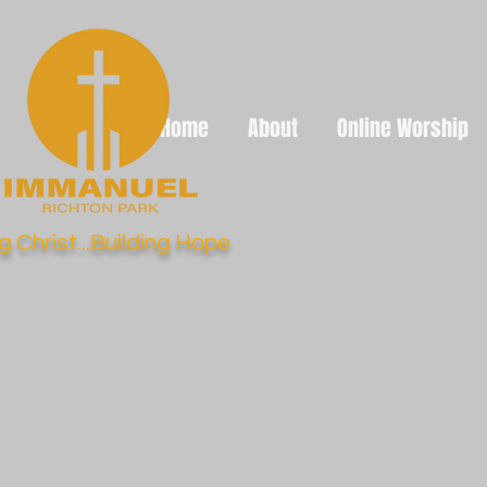
Home
About
Online Worship
g Christ...Building Hope