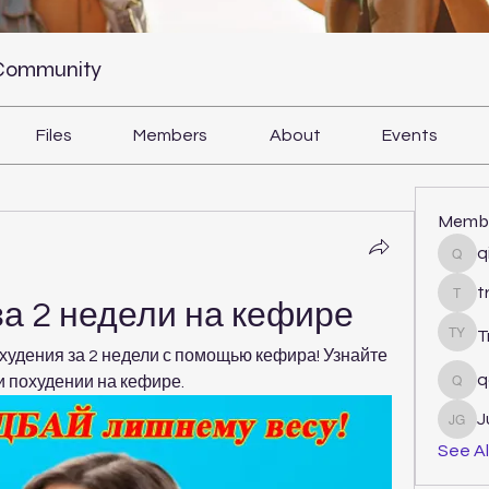
 Community
Files
Members
About
Events
Memb
q
qiqi
t
tram
за 2 недели на кефире
T
Tri Y
худения за 2 недели с помощью кефира! Узнайте 
q
и похудении на кефире.
qcj1
J
Juli
See Al