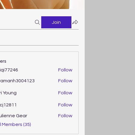
Join
ers
iqi77246
Follow
77246
ramanh3004123
Follow
anh3004123
ri Young
Follow
oung
cj12811
Follow
2811
ulienne Gear
Follow
enne Gear
l Members (35)