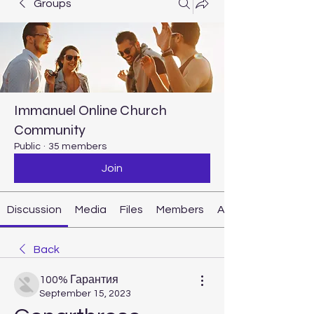
Groups
Immanuel Online Church
Community
Public
·
35 members
Join
Discussion
Media
Files
Members
About
Back
100% Гарантия
September 15, 2023