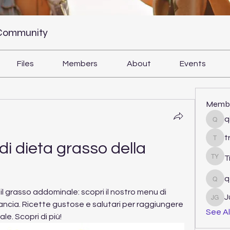
 Community
Files
Members
About
Events
Memb
q
qiqi
t
tram
i dieta grasso della 
T
Tri Y
q
qcj1
il grasso addominale: scopri il nostro menu di 
J
Juli
ancia. Ricette gustose e salutari per raggiungere 
See Al
le. Scopri di più!