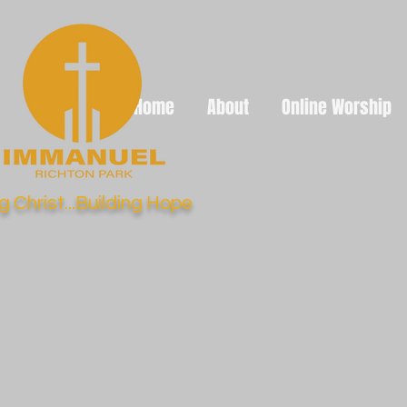
Home
About
Online Worship
g Christ...Building Hope