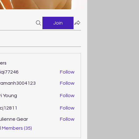
Join
ers
iqi77246
Follow
77246
ramanh3004123
Follow
anh3004123
ri Young
Follow
oung
cj12811
Follow
2811
ulienne Gear
Follow
enne Gear
l Members (35)