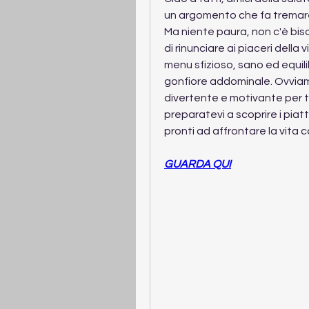
un argomento che fa tremare 
Ma niente paura, non c'è bis
di rinunciare ai piaceri della v
menu sfizioso, sano ed equili
gonfiore addominale. Ovviam
divertente e motivante per te
preparatevi a scoprire i piat
pronti ad affrontare la vita co
GUARDA QUI