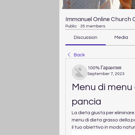
Immanuel Online Church
Public
·
35 members
Discussion
Media
Back
100% Гарантия
September 7, 2023
Menu di menu d
pancia
La dieta giusta per eliminare 
menu di dieta grasso della p
il tuo obiettivo in modo natura