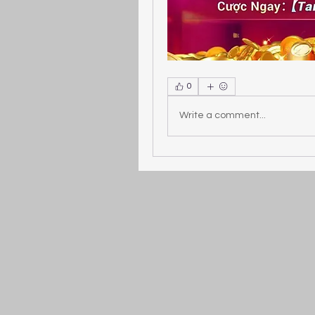
0
Write a comment...