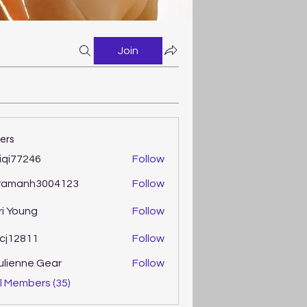
Join
ers
iqi77246
Follow
77246
ramanh3004123
Follow
anh3004123
ri Young
Follow
oung
cj12811
Follow
2811
ulienne Gear
Follow
enne Gear
l Members (35)