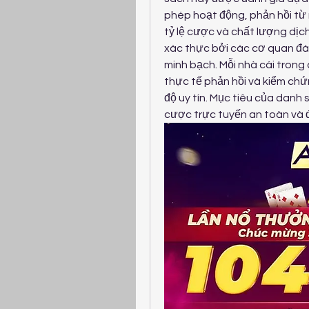
phép hoạt động, phản hồi từ 
tỷ lệ cược và chất lượng dịc
xác thực bởi các cơ quan đán
minh bạch. Mỗi nhà cái tron
thực tế phản hồi và kiểm chứ
độ uy tín. Mục tiêu của danh 
cược trực tuyến an toàn và đ