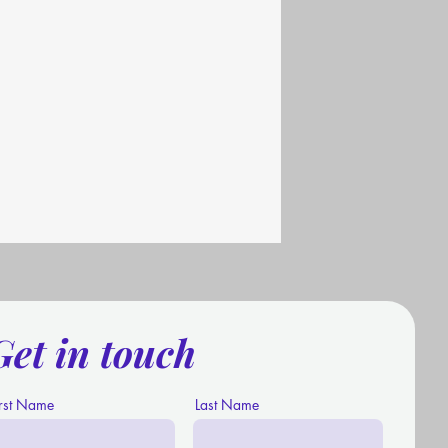
Get in touch
irst Name
Last Name