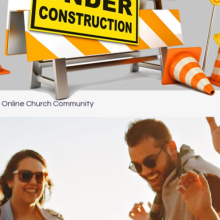
 Online Church Community