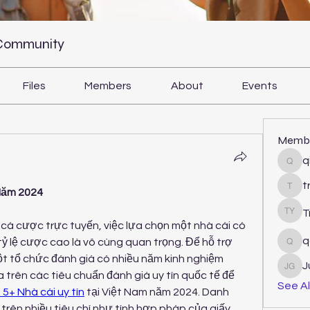
 Community
Files
Members
About
Events
Memb
q
qiqi
t
Năm 2024
tram
T
Tri Y
á cược trực tuyến, việc lựa chọn một nhà cái có 
q
tỷ lệ cược cao là vô cùng quan trọng. Để hỗ trợ 
qcj1
t tổ chức đánh giá có nhiều năm kinh nghiệm 
J
Juli
trên các tiêu chuẩn đánh giá uy tín quốc tế để 
See Al
 5+ Nhà cái uy tín
 tại Việt Nam năm 2024. Danh 
rên nhiều tiêu chí như tính hợp pháp của giấy 