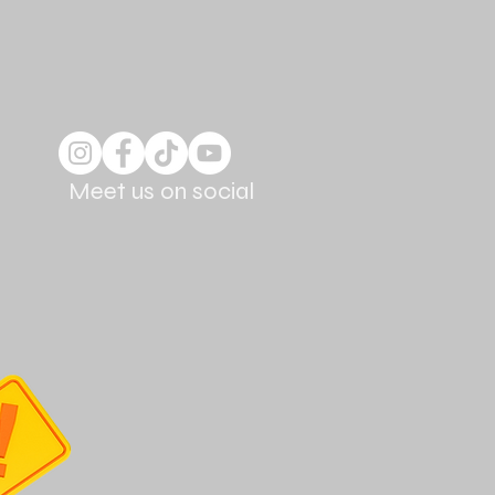
Meet us on social