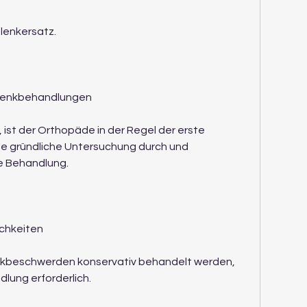
elenkersatz.
Gelenkbehandlungen
n, ist der Orthopäde in der Regel der erste 
ne gründliche Untersuchung durch und 
e Behandlung.
chkeiten
enkbeschwerden konservativ behandelt werden, 
lung erforderlich.