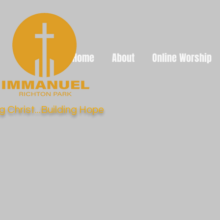
Home
About
Online Worship
g Christ...Building Hope