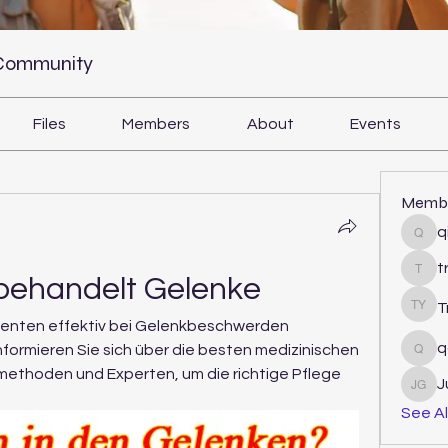
 Community
Files
Members
About
Events
Memb
q
qiqi
t
tram
behandelt Gelenke
T
Tri Y
tienten effektiv bei Gelenkbeschwerden 
q
ormieren Sie sich über die besten medizinischen 
qcj1
ethoden und Experten, um die richtige Pflege 
J
Juli
See Al