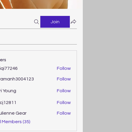
Join
ers
iqi77246
Follow
77246
ramanh3004123
Follow
anh3004123
ri Young
Follow
oung
cj12811
Follow
2811
ulienne Gear
Follow
enne Gear
l Members (35)