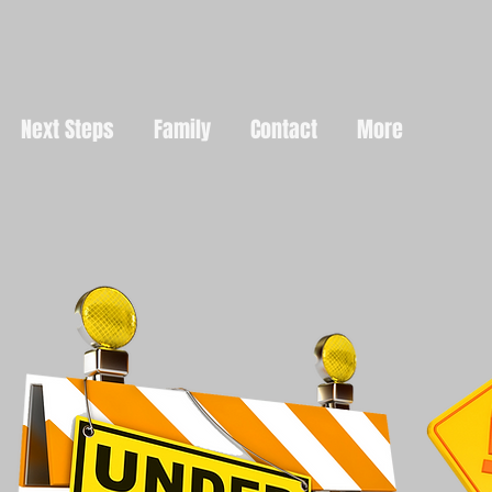
Next Steps
Family
Contact
More