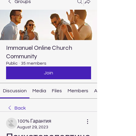
Groups
Immanuel Online Church
Community
Public
·
35 members
Join
Discussion
Media
Files
Members
About
Back
100% Гарантия
August 29, 2023