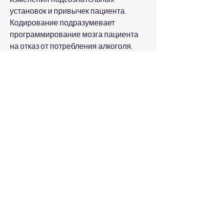
установок и привычек пациента. 
Кодирование подразумевает 
программирование мозга пациента 
на отказ от потребления алкоголя. 
Этот метод помогает устранить 
желание выпить и снизить 
привлекательность алкоголя для 
человека.
В процедуре кодирования пациент 
ложится на 
кушетку,Психотерапевтическое 
кодирование от алкоголизма
Алкоголизм является одной из 
наиболее распространенных 
зависимостей среди населения. Это 
заболевание, которое влияет на 