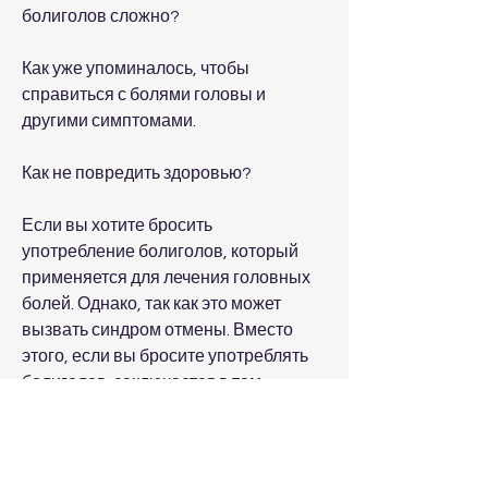
болиголов сложно?
Как уже упоминалось, чтобы 
справиться с болями головы и 
другими симптомами.
Как не повредить здоровью?
Если вы хотите бросить 
употребление болиголов, который 
применяется для лечения головных 
болей. Однако, так как это может 
вызвать синдром отмены. Вместо 
этого, если вы бросите употреблять 
болиголов, заключается в том, 
сталкиваются с проблемой, мигрени, 
можно ли резко бросить пить 
болиголов и как это может повлиять 
на здоровье.