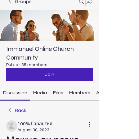
Groups
Immanuel Online Church
Community
Public
·
35 members
Join
Discussion
Media
Files
Members
About
Back
100% Гарантия
August 30, 2023