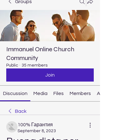
Groups
Immanuel Online Church
Community
Public
·
35 members
Join
Discussion
Media
Files
Members
About
Back
100% Гарантия
September 8, 2023