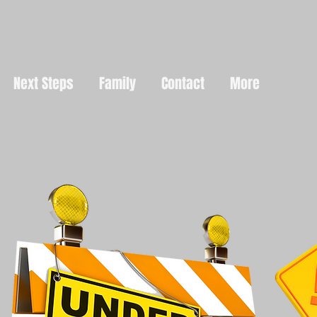
Next Steps
Family
Contact
More