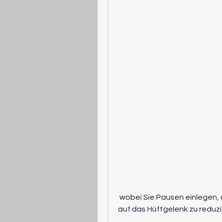
 wobei Sie Pausen einlegen, um den Auftrieb zu erhöhen und die Belastung 
auf das Hüftgelenk zu reduzi