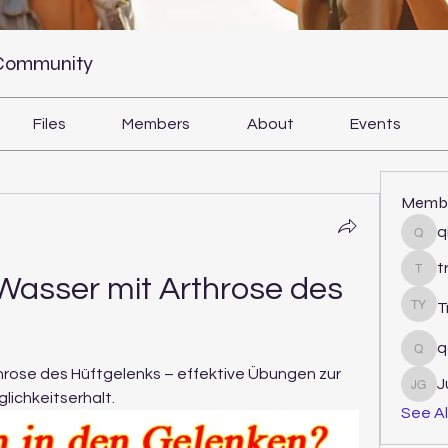
 Community
Files
Members
About
Events
Memb
q
qiqi
t
tram
asser mit Arthrose des 
T
Tri Y
q
qcj1
hrose des Hüftgelenks – effektive Übungen zur 
J
Juli
ichkeitserhalt.
See Al