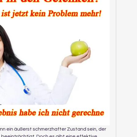
nn ein äußerst schmerzhafter Zustand sein, der 
beeinträchtigt. Doch es gibt eine effektive 