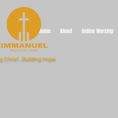
Home
About
Online Worship
g Christ...Building Hope