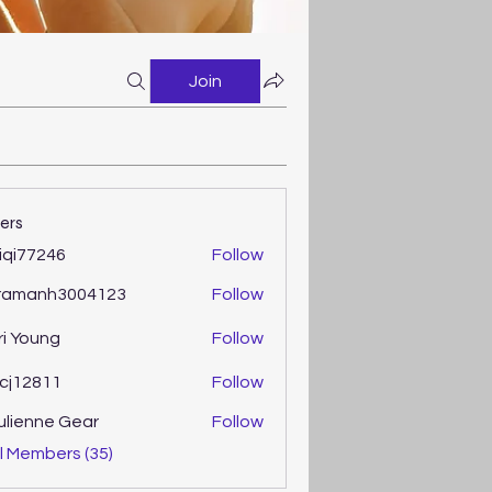
Join
ers
iqi77246
Follow
77246
ramanh3004123
Follow
anh3004123
ri Young
Follow
oung
cj12811
Follow
2811
ulienne Gear
Follow
enne Gear
l Members (35)