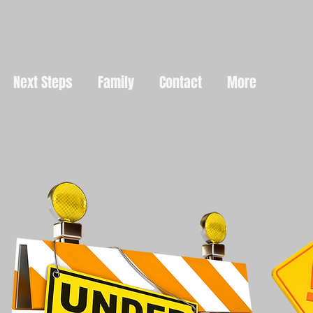
Next Steps
Family
Contact
More