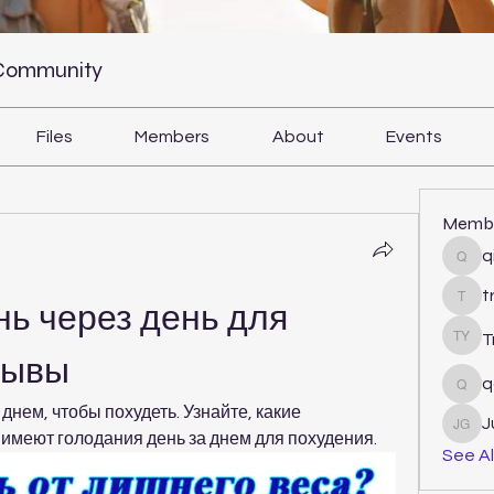
 Community
Files
Members
About
Events
Memb
q
qiqi
t
tram
ь через день для 
T
Tri Y
зывы
q
qcj1
днем, чтобы похудеть. Узнайте, какие 
J
Juli
имеют голодания день за днем для похудения.
See Al