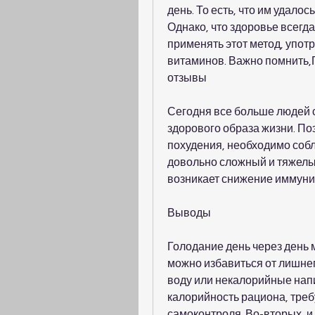
день. То есть, что им удалос
Однако, что здоровье всегда
применять этот метод, употр
витаминов. Важно помнить,Г
отзывы
Сегодня все больше людей с
здорового образа жизни. По
похудения, необходимо собл
довольно сложный и тяжелый
возникает снижение иммуни
Выводы
Голодание день через день
можно избавиться от лишнего 
воду или некалорийные напит
калорийность рациона, тре
самоконтроля. Во-вторых, и