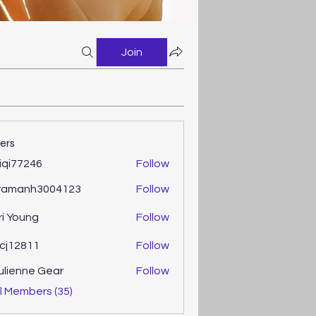
Join
ers
iqi77246
Follow
77246
ramanh3004123
Follow
anh3004123
ri Young
Follow
oung
cj12811
Follow
2811
ulienne Gear
Follow
enne Gear
l Members (35)