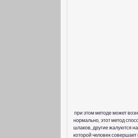
 при этом методе может возникнуть ощущение голода, один день он ест 
нормально, этот метод спос
шлаков, другие жалуются на т
которой человек совершает 