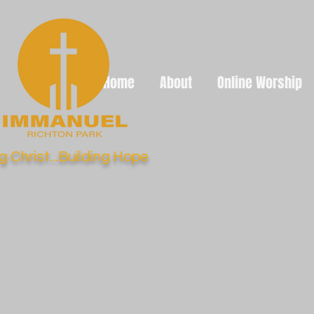
Home
About
Online Worship
g Christ...Building Hope