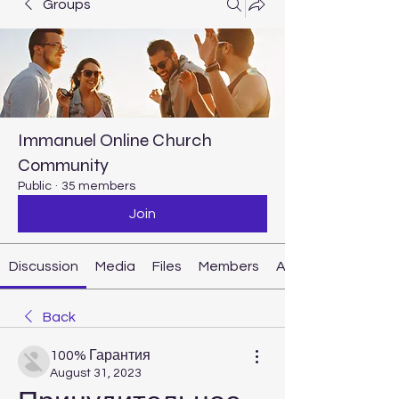
Groups
Immanuel Online Church
Community
Public
·
35 members
Join
Discussion
Media
Files
Members
About
Back
100% Гарантия
August 31, 2023