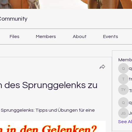
 Community
Files
Members
About
Events
Memb
q
qiqi
t
tram
n des Sprunggelenks zu 
T
Tri Y
q
qcj1
Sprunggelenks: Tipps und Übungen für eine 
J
Juli
See Al