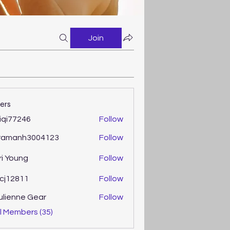
Join
ers
iqi77246
Follow
77246
ramanh3004123
Follow
anh3004123
ri Young
Follow
oung
cj12811
Follow
2811
ulienne Gear
Follow
enne Gear
l Members (35)