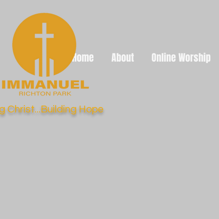
Home
About
Online Worship
g Christ...Building Hope