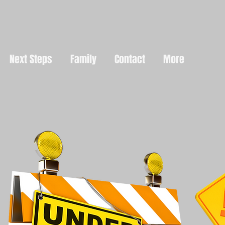
Next Steps
Family
Contact
More