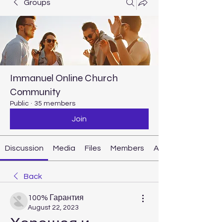
Groups
Immanuel Online Church
Community
Public
·
35 members
Join
Discussion
Media
Files
Members
About
Back
100% Гарантия
August 22, 2023