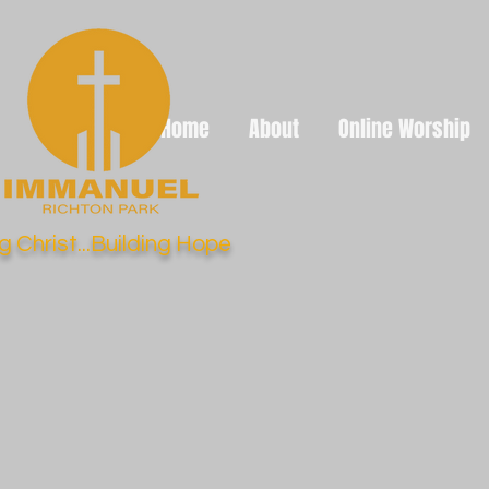
Home
About
Online Worship
g Christ...Building Hope