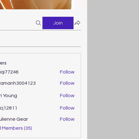
Join
ers
iqi77246
Follow
77246
ramanh3004123
Follow
anh3004123
ri Young
Follow
oung
cj12811
Follow
2811
ulienne Gear
Follow
enne Gear
l Members (35)