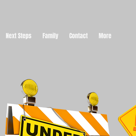
Next Steps
Family
Contact
More