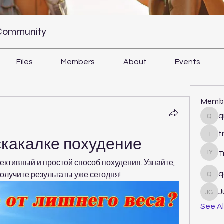
 Community
Files
Members
About
Events
Memb
q
qiqi
t
tram
скакалке похудение
T
Tri Y
ективный и простой способ похудения. Узнайте, 
q
получите результаты уже сегодня!
qcj1
J
Juli
See Al