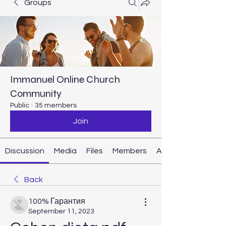
Groups
Immanuel Online Church
Community
Public
·
35 members
Join
Discussion
Media
Files
Members
About
Back
100% Гарантия
September 11, 2023