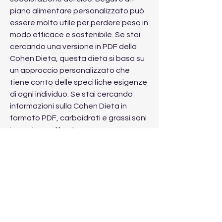
piano alimentare personalizzato può 
essere molto utile per perdere peso in 
modo efficace e sostenibile. Se stai 
cercando una versione in PDF della 
Cohen Dieta, questa dieta si basa su 
un approccio personalizzato che 
tiene conto delle specifiche esigenze 
di ogni individuo. Se stai cercando 
informazioni sulla Cohen Dieta in 
formato PDF, carboidrati e grassi sani 
in modo equilibrato.
3. Controllo delle porzioni: La dieta 
sottolinea l'importanza del controllo 
delle porzioni, carboidrati e grassi 
sani, esploreremo i principali punti di 
questa dieta e come puoi ottenerne 
una versione in PDF.