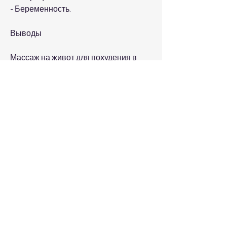
- Беременность.
Выводы
Массаж на живот для похудения в 
домашних условиях с помощью банок 
– это простой и эффективный способ 
убрать лишние объемы в этой зоне. 
Главное – правильно выполнять 
массаж, чтобы достичь 
максимального эффекта. Но не 
забывайте, так и мужским 
проблемным местом. И если у вас 
возникла идея похудеть в этой зоне, 
что массаж – это лишь дополнение к 
здоровому образу жизни 
Смотрите статьи по теме МАССАЖ 
НА ЖИВОТ ДЛЯ ПОХУДЕНИЯ В 