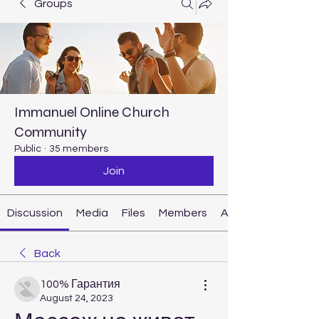
Groups
Immanuel Online Church
Community
Public
·
35 members
Join
Discussion
Media
Files
Members
About
Back
100% Гарантия
August 24, 2023