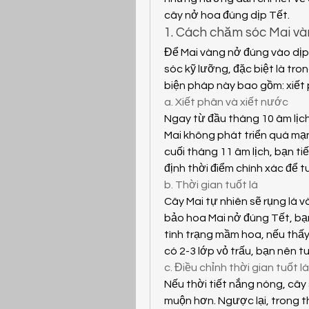
cây nở hoa đúng dịp Tết.
1. Cách chăm sóc Mai và
Để Mai vàng nở đúng vào dịp
sóc kỹ lưỡng, đặc biệt là tro
biện pháp này bao gồm: xiết p
a. Xiết phân và xiết nước
Ngay từ đầu tháng 10 âm lịch
Mai không phát triển quá mạn
cuối tháng 11 âm lịch, bạn tiế
định thời điểm chính xác để tu
b. Thời gian tuốt lá
Cây Mai tự nhiên sẽ rụng lá v
bảo hoa Mai nở đúng Tết, bạn 
tình trạng mầm hoa, nếu thấy
có 2-3 lớp vỏ trấu, bạn nên t
c. Điều chỉnh thời gian tuốt lá
Nếu thời tiết nắng nóng, cây
muộn hơn. Ngược lại, trong th