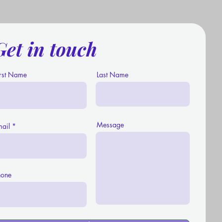
Get in touch
irst Name
Last Name
Message
mail
hone