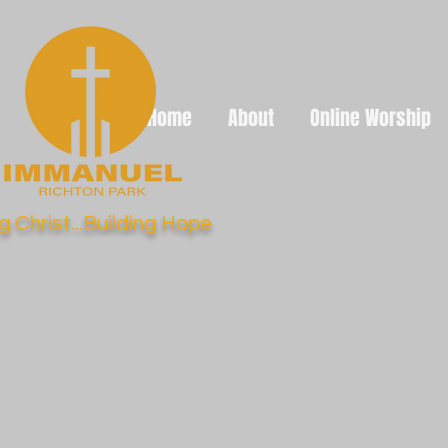
Home
About
Online Worship
g Christ...Building Hope