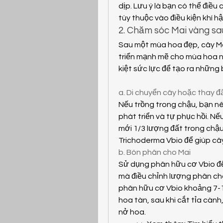
dịp. Lưu ý là bạn có thể điều
tùy thuộc vào điều kiện khí hậ
2. Chăm sóc Mai vàng sa
Sau một mùa hoa đẹp, cây Ma
triển mạnh mẽ cho mùa hoa nă
kiệt sức lực để tạo ra những
a. Di chuyển cây hoặc thay đ
Nếu trồng trong chậu, bạn nê
phát triển và tự phục hồi. Nế
mới 1/3 lượng đất trong chậu
Trichoderma Vbio để giúp câ
b. Bón phân cho Mai
Sử dụng phân hữu cơ Vbio để
mà điều chỉnh lượng phân cho
phân hữu cơ Vbio khoảng 7-12
hoa tàn, sau khi cắt tỉa càn
nở hoa.