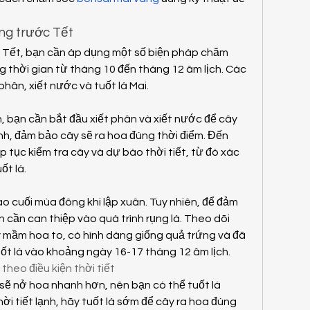
ng trước Tết
 Tết, bạn cần áp dụng một số biện pháp chăm 
ng thời gian từ tháng 10 đến tháng 12 âm lịch. Các 
hân, xiết nước và tuốt lá Mai.
, bạn cần bắt đầu xiết phân và xiết nước để cây 
h, đảm bảo cây sẽ ra hoa đúng thời điểm. Đến 
p tục kiểm tra cây và dự báo thời tiết, từ đó xác 
ốt lá.
ào cuối mùa đông khi lập xuân. Tuy nhiên, để đảm 
cần can thiệp vào quá trình rụng lá. Theo dõi 
 mầm hoa to, có hình dáng giống quả trứng và đã 
uốt lá vào khoảng ngày 16-17 tháng 12 âm lịch.
 theo điều kiện thời tiết
 sẽ nở hoa nhanh hơn, nên bạn có thể tuốt lá 
ời tiết lạnh, hãy tuốt lá sớm để cây ra hoa đúng 