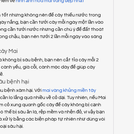
hêm về 
hình ảnh hoa mai vàng đẹp nhất
 tốt nhưng không nên để cây thiếu nước trong 
gày nắng, bạn cần tưới cây mỗi ngày một lần vào 
ng cần tưới nước nhưng cần chú ý để đất thoát 
rong chậu, bạn nên tưới 2 lần mỗi ngày vào sáng 
 cây Mai
 không bị sâu bệnh, bạn nên cắt tỉa cây mỗi 2 
cành yếu, già cỗi, cành mọc dày để giúp cây 
ẽ.
sâu bệnh hại
âu bệnh xâm hại. Với 
mai vàng khủng miền tây
ần lo lắng quá nhiều về cỏ dại. Tuy nhiên, nếu Mai 
àm cỏ xung quanh gốc cây để cây không bị cạnh 
 thể bị sâu ăn lá, rệp mềm và nhện đỏ, vì vậy bạn 
 xử lý bằng các biện pháp tự nhiên như dùng vòi 
oại sâu hại.