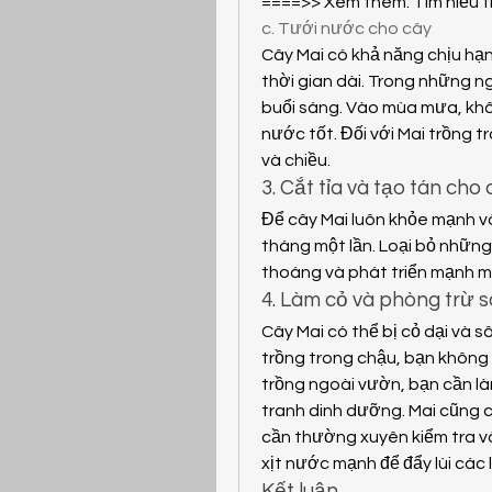
====>> Xem thêm: Tìm hiểu t
c. Tưới nước cho cây
Cây Mai có khả năng chịu hạn
thời gian dài. Trong những n
buổi sáng. Vào mùa mưa, khô
nước tốt. Đối với Mai trồng t
và chiều.
3. Cắt tỉa và tạo tán cho
Để cây Mai luôn khỏe mạnh và
tháng một lần. Loại bỏ những 
thoáng và phát triển mạnh m
4. Làm cỏ và phòng trừ 
Cây Mai có thể bị cỏ dại và s
trồng trong chậu, bạn không c
trồng ngoài vườn, bạn cần l
tranh dinh dưỡng. Mai cũng có
cần thường xuyên kiểm tra và
xịt nước mạnh để đẩy lùi các l
Kết luận