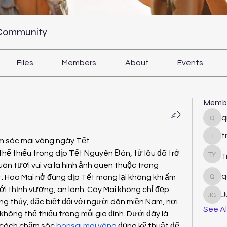
 Community
Files
Members
About
Events
Memb
q
qiqi
t
m sóc mai vàng ngày Tết
tram
thể thiếu trong dịp Tết Nguyên Đán, từ lâu đã trở 
T
Tri Y
n tươi vui và là hình ảnh quen thuộc trong 
q
. Hoa Mai nở đúng dịp Tết mang lại không khí ấm 
qcj1
 thịnh vượng, an lành. Cây Mai không chỉ đẹp 
J
Juli
g thủy, đặc biệt đối với người dân miền Nam, nơi 
See Al
hông thể thiếu trong mỗi gia đình. Dưới đây là 
 cách chăm sóc 
bonsai mai vàng
 đúng kỹ thuật để 