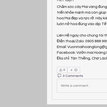
Chăm sóc cây Mai vàng đúng 
triển khỏe mạnh mà còn giúp
hoa Mai đẹp và rực rỡ. Hãy k
luôn nở hoa đúng vào dịp Tết,
Liên Hệ ngay cho chúng tôi t
Điện thoại/Zalo: 0905 888 9
Email: 
Vuonmaihoanglong@g
Facebook: Vườn mai Hoàng
Địa chỉ: Tân Thiềng, Chợ Lách
0
0 Comments
Write a comment...