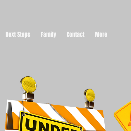
Next Steps
Family
Contact
More