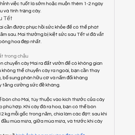
 chỉnh việc tuốt lá sớm hoặc muộn thêm 1-2 ngày 
u và tình trạng cây.
u Tết
i cần được phục hồi sức khỏe để có thể phát 
m sau. Mai thường bị kiệt sức sau Tết vì đã vắt 
 bông hoa đẹp nhất.
ất trong chậu
n chuyển cây Mai ra đất vườn để có không gian 
u không thể chuyển cây ra ngoài, bạn cần thay 
, bổ sung phân hữu cơ và nấm đối kháng 
y tăng cường sức đề kháng.
 bón cho Mai, tùy thuộc vào kích thước của cây 
 phù hợp. Khi cây đã ra hoa, bạn có thể bón 
 kg mỗi gốc trong năm, chia làm các đợt: sau khi 
h, đầu mùa mưa, giữa mùa mưa, và trước khi cây 