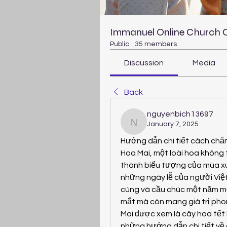
Immanuel Online Church
Public
·
35 members
Discussion
Media
Back
nguyenbich13697
January 7, 2025
nguyenbich13697
Hướng dẫn chi tiết cách chă
Hoa Mai, một loài hoa không 
thành biểu tượng của mùa xuâ
những ngày lễ của người Việt
cúng và cầu chúc một năm mới
mắt mà còn mang giá trị phon
Mai được xem là cây hoa tết k
những hướng dẫn chi tiết về