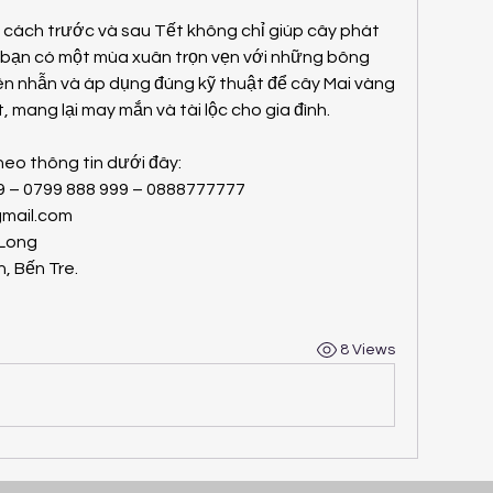
cách trước và sau Tết không chỉ giúp cây phát 
 bạn có một mùa xuân trọn vẹn với những bông 
iên nhẫn và áp dụng đúng kỹ thuật để cây Mai vàng 
 mang lại may mắn và tài lộc cho gia đình.
heo thông tin dưới đây:
99 – 0799 888 999 – 0888777777
mail.com
 Long
, Bến Tre.
8 Views