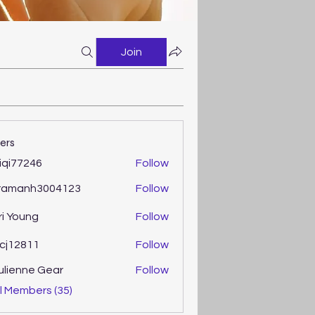
Join
ers
iqi77246
Follow
77246
ramanh3004123
Follow
anh3004123
ri Young
Follow
oung
cj12811
Follow
2811
ulienne Gear
Follow
enne Gear
l Members (35)