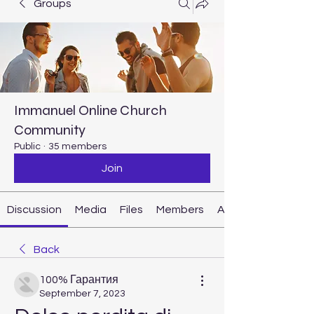
Groups
Immanuel Online Church
Community
Public
·
35 members
Join
Discussion
Media
Files
Members
About
Back
100% Гарантия
September 7, 2023